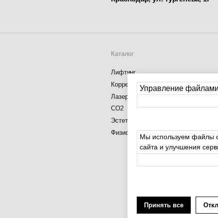
Коррекция фигуры
Лазер
CO2
Эстетика
Физиотерапия
Управление файлами
labestetkrd@gmail.com
Мы используем файлы c
сайта и улучшения сер
Принять все
Отк