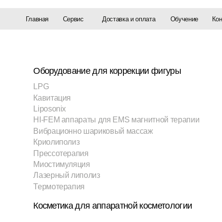
Доставка и оплата
Обучение
Контакты
Главная
Сервис
Оборудование для коррекции фигуры
Обор
LPG
Микр
Кавитация
RF л
Liposonix
SMAS
HI-FEM аппараты для ЕМS магнитной терапии
Микр
Вибрационно шариковый массаж
Обор
Криолиполиз
Прессотерапия
Расх
Миостимуляция
Гибр
Лазерный липолиз
Термотерапия
Комп
Косметика для аппаратной косметологии
Обор