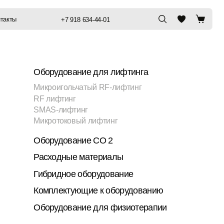
+7 918 634-44-01
удование для лифтинга
оигольчатый RF-лифтинг
ифтинг
-лифтинг
отоковый лифтинг
удование CO 2
одные материалы
идное оборудование
лектующие к оборудованию
удование для физиотерапии