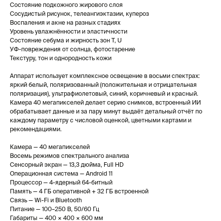
Состояние подкожного жирового слоя
Сосудистый рисунок, телеангиэктазии, купероз
Воспаления и акне на разных стадиях
Уровень увлажнённости и эластичности
Состояние себума и жирность зон Т, U
УФ-повреждения от солнца, фотостарение
Текстуру, тон и однородность кожи
Аппарат использует комплексное освещение в восьми спектрах:
яркий белый, поляризованный (положительная и отрицательная
поляризация), ультрафиолетовый, синий, коричневый и красный.
Камера 40 мегапикселей делает серию снимков, встроенный ИИ
обрабатывает данные и за пару минут выдаёт детальный отчёт по
каждому параметру с числовой оценкой, цветными картами и
рекомендациями.
Камера — 40 мегапикселей
Восемь режимов спектрального анализа
Сенсорный экран — 13,3 дюйма, Full HD
Операционная система — Android 11
Процессор — 4-ядерный 64-битный
Память — 4 ГБ оперативной + 32 ГБ встроенной
Связь — Wi-Fi и Bluetooth
Питание — 100–250 В, 50/60 Гц
Габариты — 400 × 400 × 600 мм