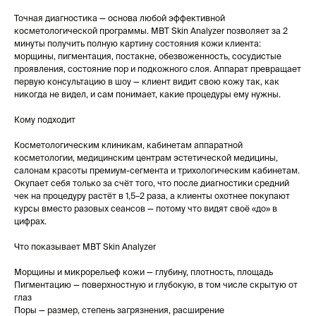
Точная диагностика — основа любой эффективной
косметологической программы. MBT Skin Analyzer позволяет за 2
минуты получить полную картину состояния кожи клиента:
морщины, пигментация, постакне, обезвоженность, сосудистые
проявления, состояние пор и подкожного слоя. Аппарат превращает
первую консультацию в шоу — клиент видит свою кожу так, как
никогда не видел, и сам понимает, какие процедуры ему нужны.
Кому подходит
Косметологическим клиникам, кабинетам аппаратной
косметологии, медицинским центрам эстетической медицины,
салонам красоты премиум-сегмента и трихологическим кабинетам.
Окупает себя только за счёт того, что после диагностики средний
чек на процедуру растёт в 1,5–2 раза, а клиенты охотнее покупают
курсы вместо разовых сеансов — потому что видят своё «до» в
цифрах.
Что показывает MBT Skin Analyzer
Морщины и микрорельеф кожи — глубину, плотность, площадь
Пигментацию — поверхностную и глубокую, в том числе скрытую от
глаз
Поры — размер, степень загрязнения, расширение