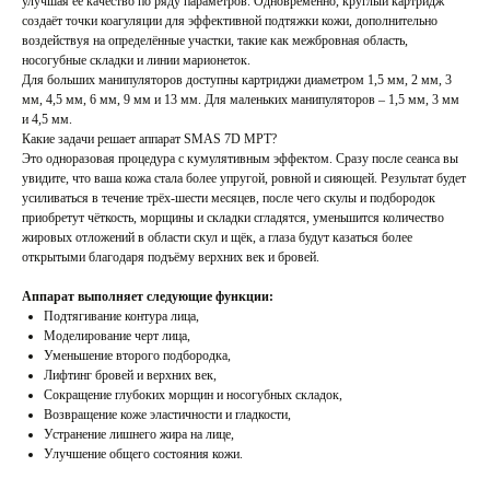
улучшая её качество по ряду параметров. Одновременно, круглый картридж
создаёт точки коагуляции для эффективной подтяжки кожи, дополнительно
воздействуя на определённые участки, такие как межбровная область,
носогубные складки и линии марионеток.
Для больших манипуляторов доступны картриджи диаметром 1,5 мм, 2 мм, 3
мм, 4,5 мм, 6 мм, 9 мм и 13 мм. Для маленьких манипуляторов – 1,5 мм, 3 мм
и 4,5 мм.
Какие задачи решает аппарат SMAS 7D MPT?
Это одноразовая процедура с кумулятивным эффектом. Сразу после сеанса вы
увидите, что ваша кожа стала более упругой, ровной и сияющей. Результат будет
усиливаться в течение трёх-шести месяцев, после чего скулы и подбородок
приобретут чёткость, морщины и складки сгладятся, уменьшится количество
жировых отложений в области скул и щёк, а глаза будут казаться более
открытыми благодаря подъёму верхних век и бровей.
Аппарат выполняет следующие функции:
Подтягивание контура лица,
Моделирование черт лица,
Уменьшение второго подбородка,
Лифтинг бровей и верхних век,
Сокращение глубоких морщин и носогубных складок,
Возвращение коже эластичности и гладкости,
Устранение лишнего жира на лице,
Улучшение общего состояния кожи.