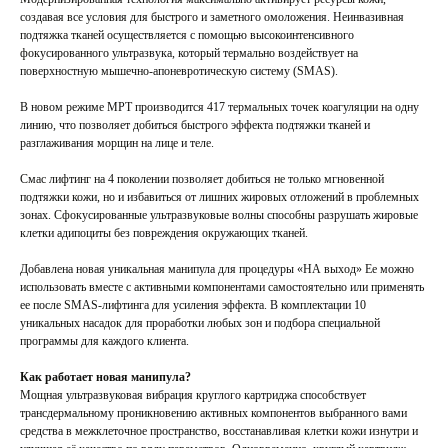
создавая все условия для быстрого и заметного омоложения. Неинвазивная
подтяжка тканей осуществляется с помощью высокоинтенсивного
фокусированного ультразвука, который термально воздействует на
поверхностную мышечно-апоневротическую систему (SMAS).
В новом режиме MPT производится 417 термальных точек коагуляции на одну
линию, что позволяет добиться быстрого эффекта подтяжки тканей и
разглаживания морщин на лице и теле.
Смас лифтинг на 4 поколении позволяет добиться не только мгновенной
подтяжки кожи, но и избавиться от лишних жировых отложений в проблемных
зонах. Сфокусированные ультразвуковые волны способны разрушать жировые
клетки адипоциты без повреждения окружающих тканей.
Добавлена новая уникальная манипула для процедуры «НА выход» Ее можно
использовать вместе с активными компонентами самостоятельно или применять
ее после SMAS-лифтинга для усиления эффекта. В комплектации 10
уникальных насадок для проработки любых зон и подбора специальной
программы для каждого клиента.
Как работает новая манипула?
Мощная ультразвуковая вибрация круглого картриджа способствует
трансдермальному проникновению активных компонентов выбранного вами
средства в межклеточное пространство, восстанавливая клетки кожи изнутри и