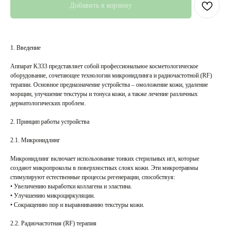
Добавить в корзину
1. Введение
Аппарат K333 представляет собой профессиональное косметологическое
оборудование, сочетающее технологии микронидлинга и радиочастотной (RF)
терапии. Основное предназначение устройства – омоложение кожи, удаление
морщин, улучшение текстуры и тонуса кожи, а также лечение различных
дерматологических проблем.
2. Принцип работы устройства
2.1. Микронидлинг
Микронидлинг включает использование тонких стерильных игл, которые
создают микропроколы в поверхностных слоях кожи. Эти микротравмы
стимулируют естественные процессы регенерации, способствуя:
• Увеличению выработки коллагена и эластина.
• Улучшению микроциркуляции.
• Сокращению пор и выравниванию текстуры кожи.
2.2. Радиочастотная (RF) терапия