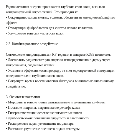
Радиочастотная энергия проникает в глубокие слои кожи, вызывая
контролируемый нагрев тканей. Это приводит к:
• Сокращению коллагеновых волокон, обеспечивая немедленный лифтинг-
эффект.
• Стимуляции фибробластов для синтеза нового коллагена.
• Улучшению тонуса и упругости кожи.
2.3. Комбинированное воздействие
Совмещение микронидлинга и RF-терапии в аппарате K333 позволяет:
• Доставлять радиочастотную энергию непосредственно в дерму через
микроканалы, созданные иглами.
• Усиливать эффективность процедур за счет одновременной стимуляции
поверхностных и глубоких слоев кожи.
• Сокращать время восстановления благодаря минимально инвазивному
воздействию.
3. Основные показания
• Морщины и тонкие линии: разглаживание и уменьшение глубины.
• Постакне и шрамы: выравнивание рельефа кожи.
• Гиперпигментация: осветление пигментных пятен.
• Дряблость кожи: повышение упругости и эластичности.
• Расширенные поры: уменьшение их размера.
• Растяжки: улучшение внешнего вида и текстуры.