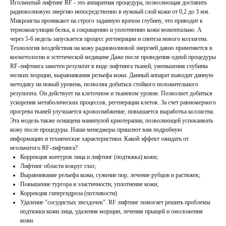
Игольчатый лифтинг RF - это аппаратная процедура, позволяющая доставить
радиоволновую энергию непосредственно в нужный слой кожи от 0,2 до 3 мм.
Микроиглы проникают на строго заданную врачом глубину, что приводит к
термокоагуляции белка, к сокращению и уплотнению кожи моментально. А
через 5-6 недель запускается процесс регенерации и синтеза нового коллагена.
Технология воздействия на кожу радиоволновой энергией давно применяется в
косметологии и эстетической медицине Даже после проведения одной процедуры
RF-лифтинга заметен результат в виде лифтинга тканей, уменьшения глубины
мелких морщин, выравнивания рельефа кожи. Данный аппарат выводит данную
методику на новый уровень, позволяя добиться стойкого положительного
результата. Он действует на клеточном и тканевом уровне. Позволяет добиться
ускорения метаболических процессов, регенерации клеток. За счет равномерного
прогрева тканей улучшается кровоснабжение, повышается выработка коллагена.
Эта модель также оснащена манипулой криотерапии, позволяющей успокаивать
кожу после процедуры. Наши менеджеры пришлют вам подробную
информацию и технические характеристики. Какой эффект ожидать от
игольчатого RF-лифтинга?
Коррекция контуров лица и лифтинг (подтяжка) кожи;
Лифтинг области вокруг глаз;
Выравнивание рельефа кожи, сужение пор, лечение рубцов и растяжек;
Повышение тургора и эластичности, уплотнение кожи;
Коррекция гипергидроза (потливости)
Удаление "сосудистых звездочек". RF лифтинг помогает решить проблемы
подтяжки кожи лица, удаления морщин, лечения прыщей и омоложения
кожи.