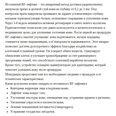
Игольчатый RF-лифтинг – это аппаратный метод доставки радиоволновых
импульсов прямо в целевой слой кожи на глубину от 0,2 до 3 мм. Под
контролем врача микроиглы проникают на заранее установленную глубину,
вызывая термокоагуляцию белков, мгновенное сокращение и уплотнение кожи.
Через 5-6 недель начинается активная регенерация и синтез нового коллагена.
Радиочастотные технологии уже давно используются в косметологических и
медицинских целях для улучшения состояния кожи. После первой же процедуры
RF-лифтинга заметно улучшение: кожа подтягивается, мелкие морщины
становятся менее выраженными, а её поверхность выравнивается. Этот аппарат
позволяет достичь долгосрочного эффекта благодаря воздействию на
клеточный и тканевый уровни. Он ускоряет обмен веществ, стимулирует
обновление клеток и улучшает кровообращение за счёт равномерного
прогревания тканей, что способствует усиленной выработке коллагена.
Кроме того, устройство оснащено манипулятором для криотерапии, который
помогает успокоить кожу после процедуры.
Менеджеры предоставят вам все необходимые сведения о процедуре и её
технических характеристиках.
Какие результаты можно ожидать от игольчатого RF-лифтинга:
Контурная коррекция лица и подтяжка кожи;
Лифтинг зоны вокруг глаз;
Улучшение текстуры кожи, уменьшение пор, устранение шрамов и растяжек;
Увеличение упругости и плотности кожи;
Лечение повышенной потливости (гипергидроз);
Устранение сосудистых звёздочек.