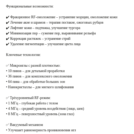
Функциональные возможности:
✔️ Фракционное RF-омоложение – устранение морщин, омоложение кожи
✔️ Лечение акне и шрамов – терапия постакне, ожоговых рубцов
✔️ Лифтинг кожи – подтяжка, улучшение тургора
✔️ Минимизация пор – сужение пор, выравнивание рельефа
✔️ Коррекция растяжек – устранение стрий
✔️ Удаление пигментации – улучшение цвета лица
Ключевые технологии:
✅ Микроиглы с разной плотностью:
• 10 пинов – для детальной проработки
• 36 пинов – для комплексного омоложения
• 64 пина – для обработки больших зон
• Нанокристаллы – для мягкого шлифования
✅ Трёхуровневый RF-режим:
• 1 МГц – глубокая работа с телом
• 4 МГц – средний уровень воздействия (лицо, шея)
• 8 МГц – поверхностный уровень (зона глаз)
✅ Вакуумный механизм
• Улучшает равномерность проникновения игл