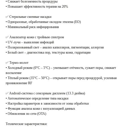
• Снижает болезненность процедуры
• Повышает эффективность терапии на 20%
✅ Стерильные сменные насадки
• Одноразовые, обработанные оксидом этилена (EO)
• Минимальный риск инфицирования
✅ Анализатор кожи с тройным спектром
• UV-лучи – выявление инфекций
• Поляризованный свет – анализ капилляров, пигментации, аллергии
• Белый свет – диагностика пор, текстуры кожи, гидратации
✅ Термо-молот
• Холодный режим (0°C – 5°C) – уменьшает отёчность, сужает поры, снижает
воспаление
• Тёплый режим (35°C – 50°C) – открывает поры перед процедурой, усиливая
проникновение RF
✅ Android-система с сенсорным дисплеем (13.3 дюйма)
• Автоматическое определение типа насадки
• Настройка параметров в зависимости от зоны обработки
• Функция анализа кожи с визуализацией данных
• Обновления по сети (OTA)
Технические характеристики: