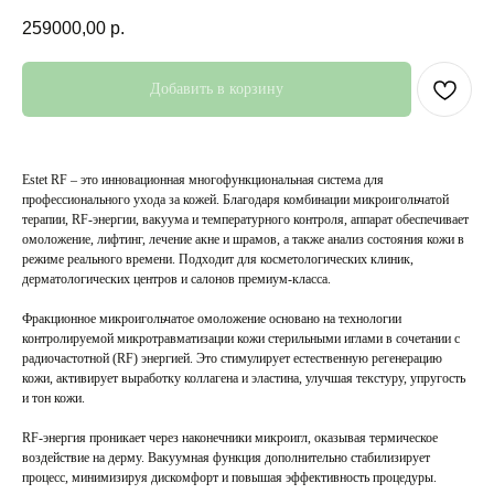
259000,00
р.
Добавить в корзину
Estet RF – это инновационная многофункциональная система для
профессионального ухода за кожей. Благодаря комбинации микроигольчатой
терапии, RF-энергии, вакуума и температурного контроля, аппарат обеспечивает
омоложение, лифтинг, лечение акне и шрамов, а также анализ состояния кожи в
режиме реального времени. Подходит для косметологических клиник,
дерматологических центров и салонов премиум-класса.
Фракционное микроигольчатое омоложение основано на технологии
контролируемой микротравматизации кожи стерильными иглами в сочетании с
радиочастотной (RF) энергией. Это стимулирует естественную регенерацию
кожи, активирует выработку коллагена и эластина, улучшая текстуру, упругость
и тон кожи.
RF-энергия проникает через наконечники микроигл, оказывая термическое
воздействие на дерму. Вакуумная функция дополнительно стабилизирует
процесс, минимизируя дискомфорт и повышая эффективность процедуры.