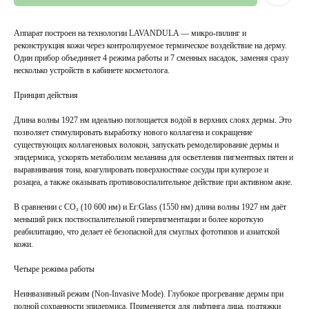
Аппарат построен на технологии LAVANDULA — микро-пилинг и
реконструкция кожи через контролируемое термическое воздействие на дерму.
Один прибор объединяет 4 режима работы и 7 сменных насадок, заменяя сразу
несколько устройств в кабинете косметолога.
Принцип действия
Длина волны 1927 нм идеально поглощается водой в верхних слоях дермы. Это
позволяет стимулировать выработку нового коллагена и сокращение
существующих коллагеновых волокон, запускать ремоделирование дермы и
эпидермиса, ускорять метаболизм меланина для осветления пигментных пятен и
выравнивания тона, коагулировать поверхностные сосуды при куперозе и
розацеа, а также оказывать противовоспалительное действие при активном акне.
В сравнении с CO₂ (10 600 нм) и Er:Glass (1550 нм) длина волны 1927 нм даёт
меньший риск поствоспалительной гиперпигментации и более короткую
реабилитацию, что делает её безопасной для смуглых фототипов и азиатской
кожи.
Четыре режима работы
Неинвазивный режим (Non-Invasive Mode). Глубокое прогревание дермы при
полной сохранности эпидермиса. Применяется для лифтинга лица, подтяжки