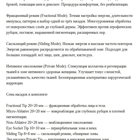
бровей, тонизации шеи и декольте. Процедура комфортная, без реабилитации.
Фракционный режим (Fractional Mode). Точная настройка энергии, длительности
импульса, паттерна и выбор одной из трёх насадок. Многоуровневая обработка
от поверхностных слоёв до глубокой дермы. Эффективен против атрофических
рубцов, постакне, выраженной пигментации, расширенных пор.
Скользящий режим (Sliding Mode). Низкая энергия и высокая частота повторов.
Энергия равномерно распределяется по обрабатываемой зоне. Подходит для
больших площадей: всё лицо, шея, декольте, кисти рук.
Интимное омоложение (Private Mode). Стимуляция коллагена и регенерации
тканей в зоне интимного здоровья женщины. Улучшает тонус слизистой,
увлажнённость, качество тканей. Безоперационная альтернатива хирургической
коррекции.
Семь насадок в комплекте
Fractional Tip 20×20 мм — фракционная обработка лица и тела.
Micro-Ablative 20×20 мм — микроабляция для глубоких рубцов и плотной
пигментации.
Non-Ablative 20×20 мм — неабляционное омоложение.
Eye Socket Tip 10×10 мм — периорбитальная зона и веки.
Sliding Tip 8×8 мм — скользящий режим, обширные зоны.
Две насадки Private Tip — внутренняя и наружная интимная зона.