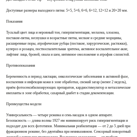
Доступные размеры выходного пятна: 5×5, 5×6, 6×6, 6×12, 12×12 и 20×20 мм.
Показания
Тусклый цвет лица и неровный тон, гиперпигментация, мелазма, хлоазма,
постакне-пятна, веснушки и возрастные пятна, мелкие и средние морщины,
расширенные поры, атрофические рубцы (постакне, хирургические, растяжки),
купероз и розацеа, поствоспалительная эритема, активное воспалительное акне,
лифтинг лица, бровей, овала и шеи, интимное омоложение и атрофия слизистой.
Противопоказания
Беременность и период лактации, онкологические заболевания в активной фазе,
воспаления и инфекции кожи в зоне обработки, свежий загар (менее 2 недель),
приём фотосенсибилизирующих препаратов, кардиостимулятор и металлические
импланты в зоне обработки, сахарный диабет в стадии декомпенсации.
Преимущества модели
Универсальность — четыре режима и семь насадок в одном аппарате.
Безопасность — длина волны 1927 нм минимизирует риск гиперпигментации и
подходит для всех фототипов. Минимальная реабилитация — от 2 до 5 дней при
фракционном режиме, без даунтайма при неинвазивном. Сенсорный поворотный