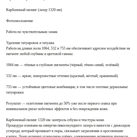
Карбоновый пилинг (лазер 1320 нм)
Фотоомоложение
Работа по чувствительным зонам
Удаление татуировок и татуажа
Работа на длинах волн 1064, 532 и 755 нм обеспечивает адресное воздействие на
пигмент любой глубины и цветовой гаммы:
1064 нм — тёмные и глубокие пигменты (чёрный, тёмно-синий, зелёный)
532 нм — яркие, поверхностные оттенки (красный, жёлтый, оранжевый)
755 нм — устойчивые цветовые комбинации, в том числе плотные дермальные
татуировки
Результат — осветление пигмента до 50% уже после первого сеанса при
минимальном риске побочных эффектов и без повреждения кожи.
Карбоновый пилинг 1320 нм: контроль себума и текстуры кожи
Процедура основана на синергии пикосекундного лазера и наногеля с диоксидом
углерода, который проникает в поры, связывает загрязнения и ороговевшие
клетки. Лазер испаряет углеродную плёнку, одновременно активируя процессы