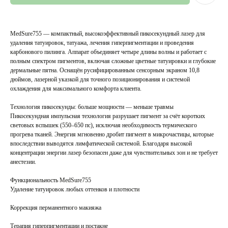
MedSure755 — компактный, высокоэффективный пикосекундный лазер для
удаления татуировок, татуажа, лечения гиперпигментации и проведения
карбонового пилинга. Аппарат объединяет четыре длины волны и работает с
полным спектром пигментов, включая сложные цветные татуировки и глубокие
дермальные пятна. Оснащён русифицированным сенсорным экраном 10,8
дюймов, лазерной указкой для точного позиционирования и системой
охлаждения для максимального комфорта клиента.
Технология пикосекунды: больше мощности — меньше травмы
Пикосекундная импульсная технология разрушает пигмент за счёт коротких
световых вспышек (550–650 пс), исключая необходимость термического
прогрева тканей. Энергия мгновенно дробит пигмент в микрочастицы, которые
впоследствии выводятся лимфатической системой. Благодаря высокой
концентрации энергии лазер безопасен даже для чувствительных зон и не требует
анестезии.
Функциональность MedSure755
Удаление татуировок любых оттенков и плотности
Коррекция перманентного макияжа
Терапия гиперпигментации и постакне