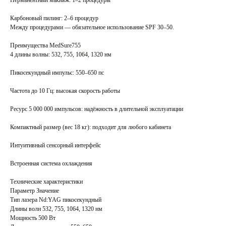
Перманентный макияж: 1–2 процедуры
Карбоновый пилинг: 2–6 процедур
Между процедурами — обязательное использование SPF 30–50.
Преимущества MedSure755
4 длины волны: 532, 755, 1064, 1320 нм
Пикосекундный импульс: 550–650 пс
Частота до 10 Гц: высокая скорость работы
Ресурс 5 000 000 импульсов: надёжность в длительной эксплуатации
Компактный размер (вес 18 кг): подходит для любого кабинета
Интуитивный сенсорный интерфейс
Встроенная система охлаждения
Технические характеристики
Параметр Значение
Тип лазера Nd:YAG пикосекундный
Длины волн 532, 755, 1064, 1320 нм
Мощность 500 Вт