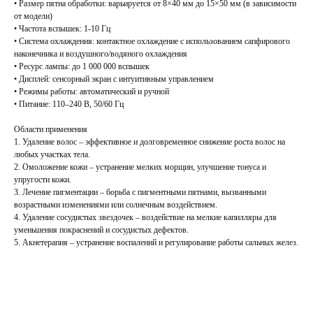
• Размер пятна обработки: варьируется от 8×40 мм до 15×50 мм (в зависимости
от модели)
• Частота вспышек: 1-10 Гц
• Система охлаждения: контактное охлаждение с использованием сапфирового
наконечника и воздушного/водяного охлаждения
• Ресурс лампы: до 1 000 000 вспышек
• Дисплей: сенсорный экран с интуитивным управлением
• Режимы работы: автоматический и ручной
• Питание: 110–240 В, 50/60 Гц
Области применения
1. Удаление волос – эффективное и долговременное снижение роста волос на
любых участках тела.
2. Омоложение кожи – устранение мелких морщин, улучшение тонуса и
упругости кожи.
3. Лечение пигментации – борьба с пигментными пятнами, вызванными
возрастными изменениями или солнечным воздействием.
4. Удаление сосудистых звездочек – воздействие на мелкие капилляры для
уменьшения покраснений и сосудистых дефектов.
5. Акнетерапия – устранение воспалений и регулирование работы сальных желез.