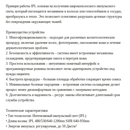
Принцип работы IPL основан на излучении широкополосного импульсного
света, который поглощается меланином в волосах или гемоглобином в сосудах,
преобразуясь в тепло. Это позволяет селективно разрушать целевые структуры
без повреждения окружающих тканей.
Преимущества устройства
1. Многофункциональность – подходит для различных косметологических
процедур, включая удаление волос, фототерапию, омоложение кожи и лечение
дерматологических проблем.
2. Безопасность и эффективность – система имеет встроенные механизмы
охлаждения, предотвращающие ожоги и перегрев кожи.
3. Простота использования – интуитивно понятный интерфейс и
программируемые режимы позволяют легко адаптировать устройство под
нужды пациента.
4. Быстрота процедуры – большая площадь обработки сокращает время сеанса.
5. Минимальные болевые ощущения – встроенная система охлаждения делает
процесс менее дискомфортным по сравнению с лазерными методами.
6. Долговечность и надежность – ресурс лампы обеспечивает длительный срок
службы устройства.
Технические характеристики
• Тип технологии: Интенсивный импульсный свет (IPL)
• Длина волны: IPL 480/530/640-1200nm SHR 640-950nm
• Энергия импульса: регулируемая, до 50 Дж/см²