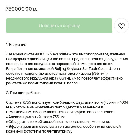
750000,00
р.
Добавить в корзину
1. Введение
Лазерная система K755 Alexandrite – это высокопроизводительная
платформа с двойной длиной волны, предназначенная для удаления
волос, лечения сосудистых поражений и омоложения кожи.
Разработанная компанией Beijing Keylaser Sci-Tech Co., Ltd., она
сочетает технологию александритового лазера (755 нм) и
неодимового Nd:YAG-лазера (1064 нм), что позволяет эффективно
работать со всеми типами кожи и волос.
2. Принцип работы
Система K755 использует комбинацию двух длин волн (755 нм и 1064
нм), которые избирательно поглощаются меланином и
гемоглобином, обеспечивая точное и эффективное лечение.
• Александритовый лазер 755 нм:
• Обладает высокой способностью поглощения меланина.
• Эффективен для светлых и тонких волос, особенно на светлой
коже (I–III фототипы по Фитцпатрику).