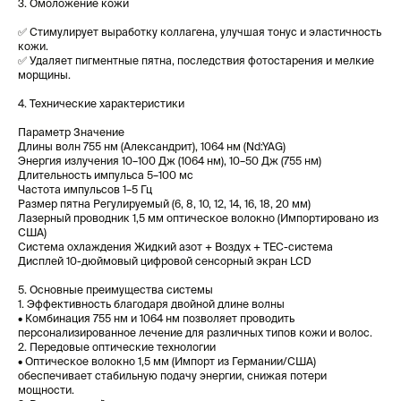
3. Омоложение кожи
✅ Стимулирует выработку коллагена, улучшая тонус и эластичность
кожи.
✅ Удаляет пигментные пятна, последствия фотостарения и мелкие
морщины.
4. Технические характеристики
Параметр Значение
Длины волн 755 нм (Александрит), 1064 нм (Nd:YAG)
Энергия излучения 10–100 Дж (1064 нм), 10–50 Дж (755 нм)
Длительность импульса 5–100 мс
Частота импульсов 1–5 Гц
Размер пятна Регулируемый (6, 8, 10, 12, 14, 16, 18, 20 мм)
Лазерный проводник 1,5 мм оптическое волокно (Импортировано из
США)
Система охлаждения Жидкий азот + Воздух + TEC-система
Дисплей 10-дюймовый цифровой сенсорный экран LCD
5. Основные преимущества системы
1. Эффективность благодаря двойной длине волны
• Комбинация 755 нм и 1064 нм позволяет проводить
персонализированное лечение для различных типов кожи и волос.
2. Передовые оптические технологии
• Оптическое волокно 1,5 мм (Импорт из Германии/США)
обеспечивает стабильную подачу энергии, снижая потери
мощности.