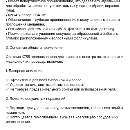
• Имеет поверхностное проникновение, что делает его идеальным
для обработки волос на чувствительных участках (брови, верхняя
губа).
• Nd:YAG-лазер 1064 нм:
• Обеспечивает глубокое проникновение в кожу за счет меньшего
поглощения меланина.
• Оптимален для темной кожи (IV–VI фототипы по Фитцпатрику).
• Применяется для удаления сосудистых образований и работы с
глубоко расположенными волосяными фолликулами.
3. Основные области применения
Система K755 предназначена для широкого спектра эстетических и
медицинских процедур, включая:
1. Лазерная эпиляция
✅ Эффективна для всех типов кожи и волос.
✅ Удаляет тонкие, светлые и темные волосы.
✅ Не требует предварительного бритья или использования геля.
2. Лечение сосудистых поражений
✅ Подходит для удаления сосудистых звездочек, телеангиэктазий и
гемангиом.
✅ Поглощается гемоглобином, вызывая коагуляцию сосудов и их
исчезновение.