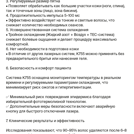
3. Регулируемый размер пятна
• Позволяет обрабатывать как большие участки кожи (ноги, спина),
так и точечные зоны (лицо, зона бикини).
4. Продолжительность импульса 5–100 мс
• Эффективно воздействует на тонкие и светлые волосы, что
снижает количество необходимых сеансов.
5. Усовершенствованная система охлаждения
• Тройное охлаждение (Жидкий азот + Воздух + TEC-система)
снижает болевые ощущения и делает процедуру максимально
комфортной.
6. Нет необходимости в подготовке кожи
• В отличие от других лазерных систем, K755 можно применять без
предварительного бритья или нанесения геля.
6. Безопасность и комфорт пациента
Система K755 оснащена мониторингом температуры в реальном
времени и регулируемыми параметрами охлаждения, что
минимизирует риск ожогов и гиперпигментации.
✅ Минимальный риск повреждения эпидермиса благодаря
избирательной фототермолизной технологии.
✅ Дополнительные меры безопасности включают аварийную
кнопку для быстрого отключения лазера.
7. Клинические результаты и эффективность
Исследования показывают, что 90–95% волос удаляются после 6–8