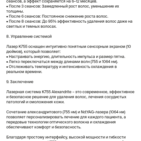
сеансов, а эффект сохраняется на 6–12 месяцев.
• После 3 сеансов: Замедленный рост волос, уменьшение их
толщины.
• После 6 сеансов: Постоянное снижение роста волос.
• После 8 сеансов: До 95% эффективность удаления волос даже на
светлых и темных волосах.
8. Управление системой
Лазер K755 оснащен интуитивно понятным сенсорным экраном (10
дюймов), который позволяет:
• Настраивать энергию, длительность импульса и размер пятна.
• Легко переключаться между длинами волн (755 и 1064 нм).
• Отслеживать температуру и интенсивность охлаждения в
реальном времени.
9. Заключение
Лазерная система K755 Alexandrite – это современное, эффективное
и безопасное решение для удаления волос, лечения сосудистых
патологий и омоложения кожи.
Сочетание александритового (755 нм) и Nd:YAG-лазера (1064 нм)
позволяет персонализировать лечение для каждого пациента, а
передовые технологии оптического волокна и охлаждения
обеспечивают комфорт и безопасность.
Благодаря простому интерфейсу, высокой мощности и гибкости