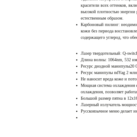
красители всех оттенков, вк
высокой плотностью энергии 
естественным образом.
Карбоновый пилинг: неодимов
кожи без периода восстановл
содержащего углерод, что обе
Лазер твердотельный: Q-switc
Длина волны: 1064nm, 532 н
Ресурс диодной манипулы20 
Ресурс манипулы ndYag 2 мл
Не наносит вреда коже и пото
Мощная система охлаждения с
охлаждения, позволяет работа
Большой размер пятна в 12х1
Лазерный излучатель мощнос
Русскоязычное меню делает и