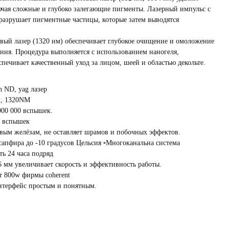
лючая сложные и глубоко залегающие пигменты. Лазерный импульс с
разрушает пигментные частицы, которые затем выводятся
ый лазер (1320 нм) обеспечивает глубокое очищение и омоложение
ения. Процедура выполняется с использованием наногеля,
спечивает качественный уход за лицом, шеей и областью декольте.
h ND, yag лазер
м, 1320NМ
000 000 вспышек.
н вспышек
вым желёзам, не оставляет шрамов и побочных эффектов.
апфира до -10 градусов Цельсия ▫️Многоканальна система
ть 24 часа подряд
6 мм увеличивает скорость и эффективность работы.
т 800w фирмы соherent
нтерфейс простым и понятным.