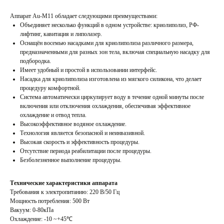
Аппарат Au-M11 обладает следующими преимуществами:
Объединяет несколько функций в одном устройстве: криолиполиз, РФ-
лифтинг, кавитация и липолазер.
Оснащён восемью насадками для криолиполиза различного размера,
предназначенными для разных зон тела, включая специальную насадку для
подбородка.
Имеет удобный и простой в использовании интерфейс.
Насадка для криолиполиза изготовлена из мягкого силикона, что делает
процедуру комфортной.
Система автоматически циркулирует воду в течение одной минуты после
включения или отключения охлаждения, обеспечивая эффективное
охлаждение и отвод тепла.
Высокоэффективное водяное охлаждение.
Технология является безопасной и неинвазивной.
Высокая скорость и эффективность процедуры.
Отсутствие периода реабилитации после процедуры.
Безболезненное выполнение процедуры.
Технические характеристики аппарата
Требования к электропитанию: 220 В/50 Гц
Мощность потребления: 500 Вт
Вакуум: 0-80кПа
Охлаждение: -10 ~+45℃