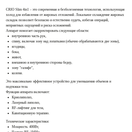
CRIO Slim 4in1 – это современная и безболезненная технология, использующая
холод для избавления от жировых отложений. Локальное охлаждение жировых
складок позволяет безопасно и естественно худеть, избегая операций,
неприятных ощущений и риска осложнений.
Аппарат помогает скорректировать следующие области:
внутреннюю часть рук,
спину, включая зону над лопатками (обычно обрабатываются две зоны),
ягодицы,
бока,
живот,
внешнюю и внутреннюю стороны бедер,
зону "галифе",
колени.
Это максимально эффективное устройство для уменьшения объемов и
подтяжки тела.
Функции аппарата включают:
Криолиполиз,
Лазерный липолиз,
RF-лифтинг для тела,
Кавитационную терапию.
Технические характеристики:
Мощность: 400Вт,