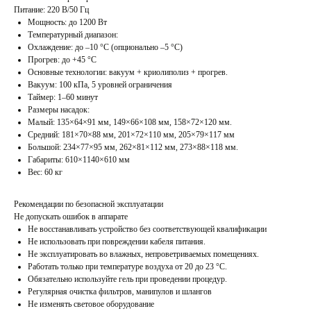
Питание: 220 В/50 Гц
Мощность: до 1200 Вт
Температурный диапазон:
Охлаждение: до –10 °C (опционально –5 °C)
Прогрев: до +45 °C
Основные технологии: вакуум + криолиполиз + прогрев.
Вакуум: 100 кПа, 5 уровней ограничения
Таймер: 1–60 минут
Размеры насадок:
Малый: 135×64×91 мм, 149×66×108 мм, 158×72×120 мм.
Средний: 181×70×88 мм, 201×72×110 мм, 205×79×117 мм
Большой: 234×77×95 мм, 262×81×112 мм, 273×88×118 мм.
Габариты: 610×1140×610 мм
Вес: 60 кг
Рекомендации по безопасной эксплуатации
Не допускать ошибок в аппарате
Не восстанавливать устройство без соответствующей квалификации
Не использовать при повреждении кабеля питания.
Не эксплуатировать во влажных, непроветриваемых помещениях.
Работать только при температуре воздуха от 20 до 23 °C.
Обязательно используйте гель при проведении процедур.
Регулярная очистка фильтров, манипулов и шлангов
Не изменять световое оборудование