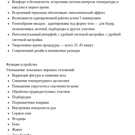
Комфорт и безопасность: встроенная система контроля температуры и
вакуума в первое время.
Встроенный термошок обеспечивает липолитический эффект.
Возможность одновременной работы всеми 5 манипулами .
Разнообразие насадок : адаптированы под форму тела — для бедер,
позвоночника, коленей, подбородка и других участков.
Интеллектуальный интерфейс с удобной системой настройки .с удобной
системой настройки.
Укороченное время процедуры — всего 35–45 минут .
Современный дизайн и компактные размеры.
Функции устройства
Уменьшение локальных жировых отложений
Коррекция фигуры и снижение веса
Снижение температурного целлюлита
Повышение упругости и эластичности кожи
Обработка труднодоступных участков:
Подбородок
Подмышечные впадины
Внутренняя поверхность рук
Lopaton zone
Ягодицы
Бока
Живот