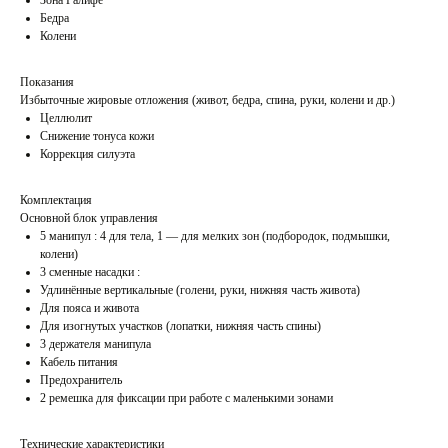
Зона Галифе
Бедра
Колени
Показания
Избыточные жировые отложения (живот, бедра, спина, руки, колени и др.)
Целлюлит
Снижение тонуса кожи
Коррекция силуэта
Комплектация
Основной блок управления
5 манипул : 4 для тела, 1 — для мелких зон (подбородок, подмышки,
колени)
3 сменные насадки :
Удлинённые вертикальные (голени, руки, нижняя часть живота)
Для пояса и живота
Для изогнутых участков (лопатки, нижняя часть спины)
3 держателя манипула
Кабель питания
Предохранитель
2 ремешка для фиксации при работе с маленькими зонами
Технические характеристики