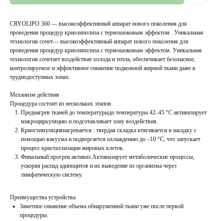
CRYOLIPO 360 — высокоэффективный аппарат нового поколения для
проведения процедур криолиполиза с термошоковым эффектом . Уникальная
технология сочет— высокоэффективный аппарат нового поколения для
проведения процедур криолиполиза с термошоковым эффектом. Уникальная
технология сочетает воздействие холода и тепла, обеспечивает безопасное,
контролируемое и эффективное снижение подкожной жирной ткани даже в
труднодоступных зонах.
Механизм действия
Процедура состоит из нескольких этапов:
Преднагрев тканей до температурыдо температуры 42–45 °С активизирует
микроциркуляцию и подготавливает зону воздействия.
Криостимуляциянагревается : твердая складка втягивается в насадку с
помощью вакуума и подвергается охлаждению до –10 °C, что запускает
процесс кристаллизации жировых клеток.
Финальный прогрев активиз.Активизирует метаболические процессы,
ускоряя распад адипоцитов и их выведение из организма через
лимфатическую систему.
Преимущества устройства
Заметное снижение объема обнаруженной ткани уже после первой
процедуры.