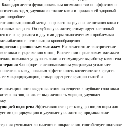
. Благодаря десяти функциональным возможностям он эффективно
огических задач, улучшая состояние кожи и придавая ей здоровый
ции подробнее.
тот инновационный метод направлен на улучшение питания кожи с
ктивных веществ. Он глубоко увлажняет, стимулирует клеточный
ется с акне, розацеа и другими дерматологическими проблемами.
 расслаблению и активизации кровообращения.
икротоки с роликовым массажем
Низкочастотные электрические
яжке кожи и укреплению мышц. В сочетании с роликовым массажем
енаж, повышает упругость кожи и стимулирует выработку коллагена.
я терапия
Фонофорез с использованием ультразвука усиливает
понентов в кожу, повышая эффективность косметических средств.
шает микроциркуляцию, стимулирует регенерацию тканей и
езинъекционного введения активных веществ в глубокие слои кожи.
твительных зон, снижает выраженность морщин, улучшает
ожу.
функцией подогрева
Эффективно очищает кожу, расширяя поры для
рует микроциркуляцию и улучшает увлажнение, придавая коже
ерапия уменьшает воспаления и покраснения, способствует подтяжке