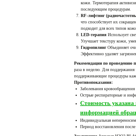
кожи. Термотерапия активизи
последующим процедурам.
RF-лифтинг (радиочастотн
что способствует их сокращ
подходит для всех типов кож
LED-терапия
Использует све
Улучшает текстуру кожи, уме
Гидропилинг
Объединяет очи
Эффективно удаляет загрязнен
Рекомендации по проведению п
раза в неделю. Для поддержания 
поддерживающие процедуры кажд
Противопоказания:
Заболевания кровообращения 
Острые респираторные и инф
Стоимость указана 
информацией обращ
Индивидуальная непереносим
Период восстановления после