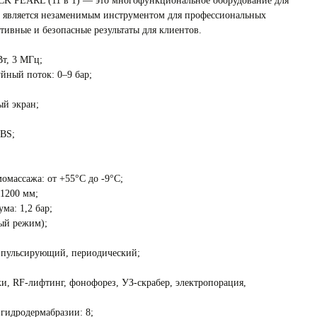
 PEARL (11 в 1) — это многофункциональное оборудование для
н является незаменимым инструментом для профессиональных
тивные и безопасные результаты для клиентов.
т, 3 МГц;
йный поток: 0–9 бар;
ый экран;
ABS;
омассажа: от +55°C до -9°C;
 1200 мм;
ма: 1,2 бар;
ый режим);
 пульсирующий, периодический;
, RF-лифтинг, фонофорез, УЗ-скрабер, электропорация,
 гидродермабразии: 8;