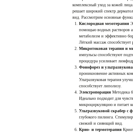
комплексный уход за кожей лица
решает широкий спектр дерматол
вид. Рассмотрим основные функ
Кислородная мезотерапия
Э
помощью водных растворов а
метаболизм и эффективно бор
Лёгкий массаж способствует
Микротоковая терапия и м
импульсы способствуют подт
процедура усиливает лимфодр
Фонофорез и ультразвукова
проникновение активных ком
Ультразвуковая терапия улуч
способствует липолизу.
Электропорация
Методика б
Идеально подходит для чувс
микроциркуляцию и питает к
Ультразвуковой скрабер с 
глубокого пилинга. Стимули
свежий и сияющий вид.
Крио- и термотерапия
Криот