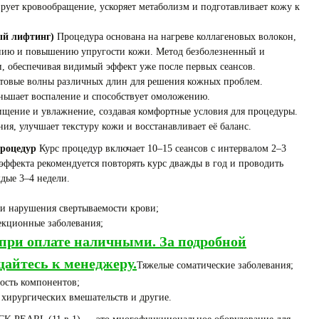
рует кровообращение, ускоряет метаболизм и подготавливает кожу к
ый лифтинг)
Процедура основана на нагреве коллагеновых волокон,
ению и повышению упругости кожи. Метод безболезненный и
и, обеспечивая видимый эффект уже после первых сеансов.
товые волны различных длин для решения кожных проблем.
ньшает воспаление и способствует омоложению.
щение и увлажнение, создавая комфортные условия для процедуры.
ия, улучшает текстуру кожи и восстанавливает её баланс.
роцедур
Курс процедур включает 10–15 сеансов с интервалом 2–3
эффекта рекомендуется повторять курс дважды в год и проводить
ые 3–4 недели.
и нарушения свертываемости крови;
екционные заболевания;
при оплате наличными. За подробной
айтесь к менеджеру.
Тяжелые соматические заболевания;
ость компонентов;
 хирургических вмешательств и другие.