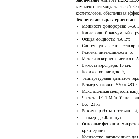
Заключение
Аппарат H2O2 BLACK
комплексного ухода за кожей. О
косметологов, обеспечивая эффек
Технические характеристики:
Мощность фонофореза: 5–60 В
Кислородный вакуумный стру
Общая мощность: 450 Вт;
Система управления: сенсорн
Режимы интенсивности: 5;
Материал корпуса: металл и 
Емкость аэрографа: 15 мл;
Количество насадок: 9;
Температурный диапазон терм
Размер упаковки: 530 × 480 ×
Максимальная мощность вакуу
Частота RF: 1 МГц (биполярн
Вес: 21 кг;
Режимы работы: постоянный,
Таймер: до 30 минут;
Основные функции: микротоки
криотерапия;
Количество наконечников для