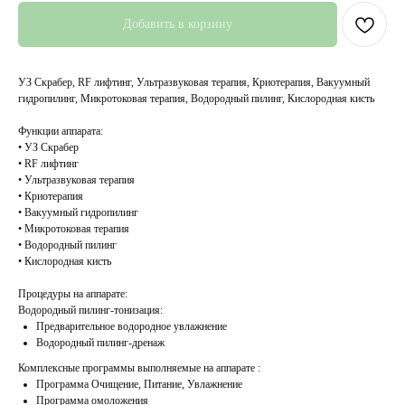
Добавить в корзину
УЗ Скрабер, RF лифтинг, Ультразвуковая терапия, Криотерапия, Вакуумный
гидропилинг, Микротоковая терапия, Водородный пилинг, Кислородная кисть
Функции аппарата:
• УЗ Скрабер
• RF лифтинг
• Ультразвуковая терапия
• Криотерапия
• Вакуумный гидропилинг
• Микротоковая терапия
• Водородный пилинг
• Кислородная кисть
Процедуры на аппарате:⠀
Водородный пилинг-тонизация:
Предварительное водородное увлажнение
Водородный пилинг-дренаж
Комплексные программы выполняемые на аппарате :
Программа Очищение, Питание, Увлажнение
Программа омоложения